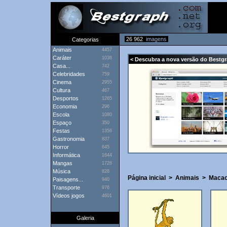
26 962
imagens
Categorias
Animais
4457
Caráter
1038
< Descubra a nova versão do Bestg
Casa...
742
Celebridades
759
Cinema
2955
Cultura
467
Desportos
1265
Economia
296
Escola
1080
Espaço
350
Festas
1356
Gastronomia
837
Horror
645
Informática
1644
Mangas
1726
Música
828
Página inicial
>
Animais
>
Maca
Paisagens...
940
Transporte
976
Vídeos jogos
4601
Galeria