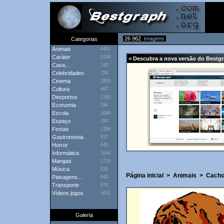
26 962
imagens
Categorias
Animais
4457
Caráter
1038
< Descubra a nova versão do Bestg
Casa...
742
Celebridades
759
Cinema
2955
Cultura
467
Desportos
1265
Economia
296
Escola
1080
Espaço
350
Festas
1356
Gastronomia
837
Horror
645
Informática
1644
Mangas
1726
Música
828
Página inicial
>
Animais
>
Cacho
Paisagens...
940
Transporte
976
Vídeos jogos
4601
Galeria